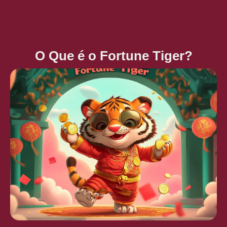
O Que é o Fortune Tiger?